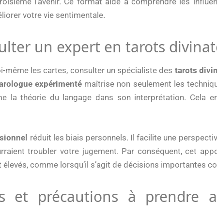
troisième l’avenir. Ce format aide à comprendre les influen
iorer votre vie sentimentale.
lter un expert en tarots divina
soi-même les cartes, consulter un spécialiste des
tarots divi
tarologue expérimenté
maîtrise non seulement les techniqu
la théorie du langage dans son interprétation. Cela en
sionnel
réduit les biais personnels. Il facilite une perspectiv
raient troubler votre jugement. Par conséquent, cet appor
nt élevés, comme lorsqu’il s’agit de décisions importantes co
ns et précautions à prendre a