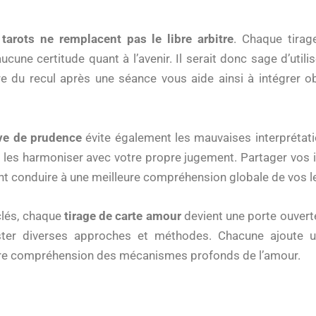
 tarots ne remplacent pas le libre arbitre
. Chaque tirag
aucune certitude quant à l’avenir. Il serait donc sage d’utili
e du recul après une séance vous aide ainsi à intégrer 
uve de prudence
évite également les mauvaises interprétat
z à les harmoniser avec votre propre jugement. Partager vos
t conduire à une meilleure compréhension globale de vos l
clés, chaque
tirage de carte amour
devient une porte ouverte
ster diverses approches et méthodes. Chacune ajoute u
otre compréhension des mécanismes profonds de l’amour.