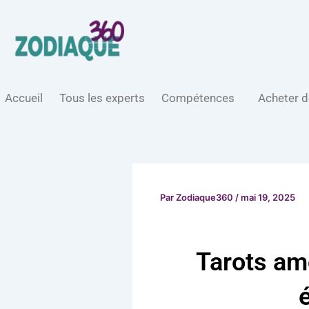
Aller
au
contenu
Accueil
Tous les experts
Compétences
Acheter d
Par
Zodiaque360
/
mai 19, 2025
Tarots amo