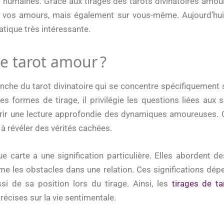
 humaines. Grâce aux tirages des tarots divinatoires amou
 vos amours, mais également sur vous-même. Aujourd’hui, 
tique très intéressante.
le tarot amour ?
nche du tarot divinatoire qui se concentre spécifiquement 
es formes de tirage, il privilégie les questions liées aux 
ffrir une lecture approfondie des dynamiques amoureuses. Ce
à révéler des vérités cachées.
e carte a une signification particulière. Elles abordent
même les obstacles dans une relation. Ces significations dé
si de sa position lors du tirage. Ainsi, les
tirages de t
écises sur la vie sentimentale.