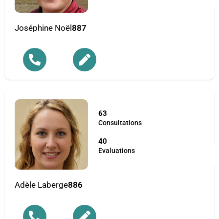
Joséphine Noël
887
63
Consultations
40
Evaluations
Adèle Laberge
886